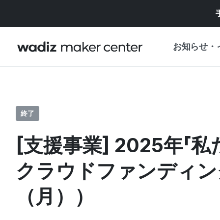
お知らせ・
お知らせ
WADIZ
企画展・特典
終了
プレスリリース
マイワディズ
[支援事業] 2025年「
企画展カレンダ
重要なお知らせ
セキュリティセ
クラウドファンディン
支援事業
（月））