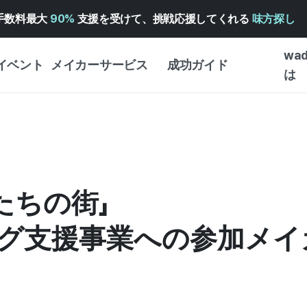
手数料最大
90%
支援を受けて、挑戦応援してくれる
味方探し
wa
イベント
メイカーサービス
成功ガイド
は
メイカー向けサポートサ
クラウドファンディング
はじめ
ービス
成功ガイド
WADIZ 広告センター ↗︎
サービスガイド
タイプ
体験型
ヘルプセンター ↗︎
WADIZ・スクール
創作型
私たちの街」
ー
WADIZアワード ↗︎
成功ストーリー
ビジネ
ンター
FOR GLOBAL MAKER
グ支援事業への参加メイ
クラウ
英語ガイド
・イン
中国語ガイド
韓国語ガイド