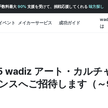
手数料最大
90%
支援を受けて、挑戦応援してくれる
味方探し
wa
イベント
メイカーサービス
成功ガイド
は
メイカー向けサポートサ
クラウドファンディング
はじめ
ービス
成功ガイド
WADIZ 広告センター ↗︎
サービスガイド
タイプ
体験型
ヘルプセンター ↗︎
WADIZ・スクール
創作型
5 wadiz アート・カルチ
ー
WADIZアワード ↗︎
成功ストーリー
ビジネ
ンター
FOR GLOBAL MAKER
ンスへご招待します（～9
クラウ
英語ガイド
・イン
中国語ガイド
韓国語ガイド