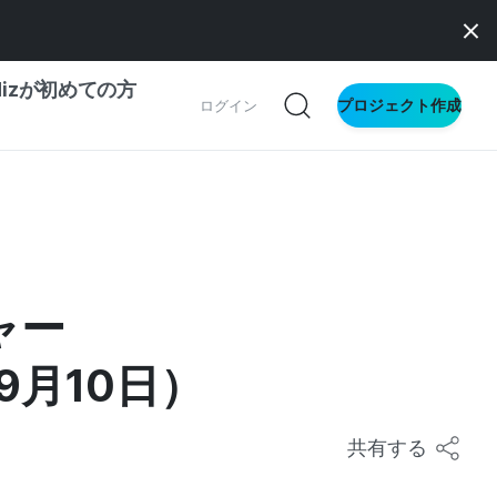
dizが初めての方
プロジェクト作成
ログイン
の一歩ガイド
別ガイド
ャー
ス向け
月10日）
ドファンディング
サイト
共有する