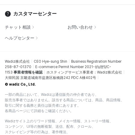
カスタマーセンター
チャット相談
お問い合わせ
ヘルプセンター
Wadiz株式会社
CEO Hye-sung Shin
Business Registration Number
258-87-01370
E-commerce Permit Number 2021-성남분당C-
1153
事業者情報を確認
ホスティングサービス事業者：Wadiz株式会社
大韓民国 京畿道城南市盆唐区板橋路242 PDC A棟402号
© wadiz Co., Ltd.
一部の商品において、Wadizは通信販売の仲介者であり、
販売当事者ではありません。該当する商品については、商品、商品情報、
取引に関する義務と責任は販売者にあります。
各商品ページにて詳細をご確認ください。
Wadizサイト上のリワード情報、メイカー情報、ストーリー情報、
コンテンツ、UI等の無断複製、送信、配布、クロール、
スクレイピング等の行為は、著作権法、