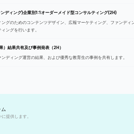
ァンディング)企業別1:1オーダーメイド型コンサルティング(2H)
ィングのためのコンテンツデザイン、広報マーケティング、ファンディ
ティングを行います。
果）結果共有及び事例発表（2H）
ァンディング運営の結果、および優秀な教育生の事例を共有します。
ラム
かに提供します。