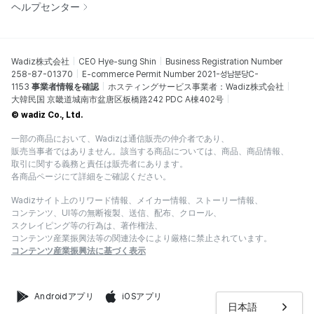
ヘルプセンター
Wadiz株式会社
CEO Hye-sung Shin
Business Registration Number
258-87-01370
E-commerce Permit Number 2021-성남분당C-
1153
事業者情報を確認
ホスティングサービス事業者：Wadiz株式会社
大韓民国 京畿道城南市盆唐区板橋路242 PDC A棟402号
© wadiz Co., Ltd.
一部の商品において、Wadizは通信販売の仲介者であり、
販売当事者ではありません。該当する商品については、商品、商品情報、
取引に関する義務と責任は販売者にあります。
各商品ページにて詳細をご確認ください。
Wadizサイト上のリワード情報、メイカー情報、ストーリー情報、
コンテンツ、UI等の無断複製、送信、配布、クロール、
スクレイピング等の行為は、著作権法、
コンテンツ産業振興法等の関連法令により厳格に禁止されています。
コンテンツ産業振興法に基づく表示
Androidアプリ
iOSアプリ
日本語