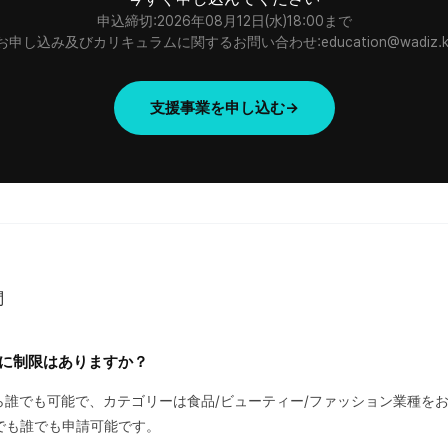
申込締切:2026年08月12日(水)18:00まで
お申し込み及びカリキュラムに関するお問い合わせ:education@wadiz.k
支援事業を申し込む→
問
格に制限はありますか？
なら誰でも可能で、カテゴリーは食品/ビューティー/ファッション業種を
でも誰でも申請可能です。