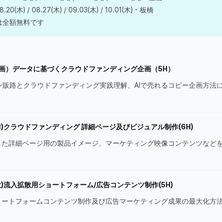
20(木) / 08.27(木) / 09.03(木) / 10.01(木) - 板橋
は全額無料です
画）データに基づくクラウドファンディング企画（5H）
ン販路とクラウドファンディング実践理解、AIで売れるコピー企画方法
作)クラウドファンディング 詳細ページ及びビジュアル制作(6H)
用した詳細ページ用の製品イメージ、マーケティング映像コンテンツなど
散)流入拡散用ショートフォーム/広告コンテンツ制作(5H)
ショートフォームコンテンツ制作及び広告マーケティング成果の最大化方