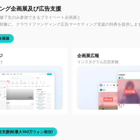
ング企画展及び広告支援
修了生のみ参加できるプライベート企画展と
対象に、クラウドファンディング広告マーケティング支援の特典を提供しま
企画展
ジ
企画展広報
け
インスタグラム広告実施
支援例(最大150万ウォン相当)