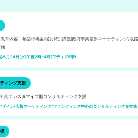
(教育内容、参詣特典案内)と特別講義(政府事業基盤マーケティング/販
実施
:6月24日(水)午後2時~4時(ワディズ5階)
ティング支援
全員1:1カスタマイズ型コンサルティング支援
デザイン/広報マーケティング/ファンディング中心のコンサルティングを実施
援