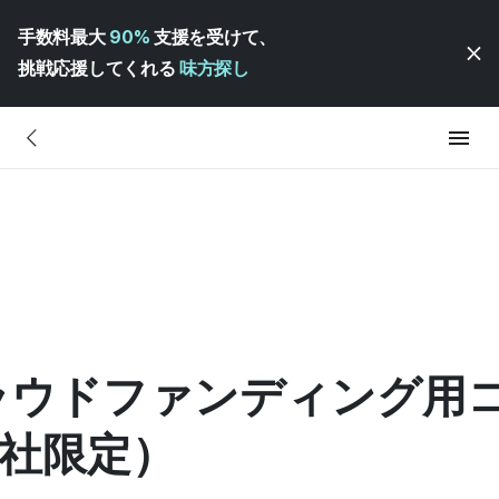
手数料最大
90%
支援を受けて、
挑戦応援してくれる
味方探し
ラウドファンディング用
0社限定）