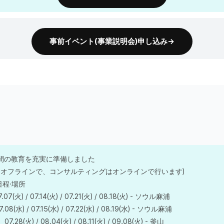
事前イベント(事業説明会)申し込み→
時間の教育を充実に準備しました
オフラインで、コンサルティングはオンラインで行います)
日程·場所
07(火) / 07.14(火) / 07.21(火) / 08.18(火) - ソウル麻浦
08(水) / 07.15(水) / 07.22(水) / 08.19(水) - ソウル麻浦
28(火) / 08.04(火) / 08.11(火) / 09.08(火) - 釜山