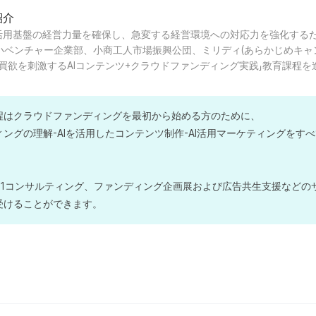
紹介
I活用基盤の経営力量を確保し、急変する経営環境への対応力を強化する
小ベンチャー企業部、小商工人市場振興公団、ミリディ(あらかじめキャ
買欲を刺激するAIコンテンツ+クラウドファンディング実践」教育課程を
程はクラウドファンディングを最初から始める方のために、
ングの理解-AIを活用したコンテンツ制作-AI活用マーケティングをす
。
1:1コンサルティング、ファンディング企画展および広告共生支援などの
受けることができます。