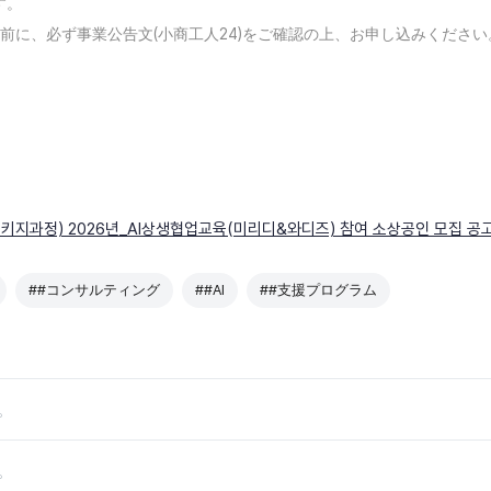
す。
の前に、必ず事業公告文(小商工人24)をご確認の上、お申し込みください
패키지과정) 2026년_AI상생협업교육(미리디&와디즈) 참여 소상공인 모집 공고 및
##コンサルティング
##AI
##支援プログラム
。
。