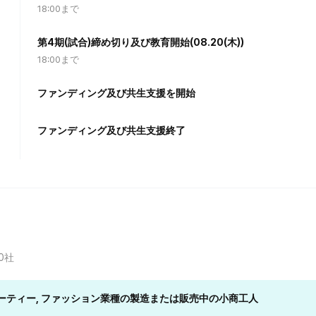
18:00まで
第4期(試合)締め切り及び教育開始(08.20(木))
18:00まで
ファンディング及び共生支援を開始
ファンディング及び共生支援終了
0社
ューティー, ファッション業種の製造または販売中の小商工人