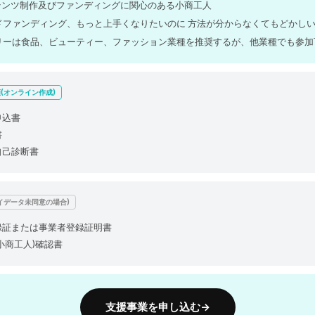
ンテンツ制作及びファンディングに関心のある小商工人
ドファンディング、もっと上手くなりたいのに 方法が分からなくてもどかし
リーは食品、ビューティー、ファッション業種を推奨するが、他業種でも参加
(オンライン作成)
申込書
書
自己診断書
イデータ未同意の場合)
登録証または事業者登録証明書
(小商工人)確認書
支援事業を申し込む→