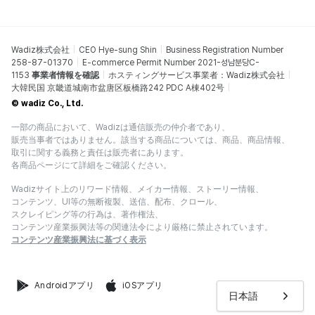
Wadiz株式会社
CEO Hye-sung Shin
Business Registration Number
258-87-01370
E-commerce Permit Number 2021-성남분당C-
1153
事業者情報を確認
ホスティングサービス事業者：Wadiz株式会社
大韓民国 京畿道城南市盆唐区板橋路242 PDC A棟402号
© wadiz Co., Ltd.
一部の商品において、Wadizは通信販売の仲介者であり、
販売当事者ではありません。該当する商品については、商品、商品情報、
取引に関する義務と責任は販売者にあります。
各商品ページにて詳細をご確認ください。
Wadizサイト上のリワード情報、メイカー情報、ストーリー情報、
コンテンツ、UI等の無断複製、送信、配布、クロール、
スクレイピング等の行為は、著作権法、
コンテンツ産業振興法等の関連法令により厳格に禁止されています。
コンテンツ産業振興法に基づく表示
Androidアプリ
iOSアプリ
日本語