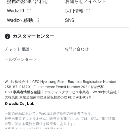
提携のお問い合わせ
お知らせ／イベント
Wadiz IR
採用情報
Wadizへ移動
SNS
カスタマーセンター
チャット相談
お問い合わせ
ヘルプセンター
Wadiz株式会社
CEO Hye-sung Shin
Business Registration Number
258-87-01370
E-commerce Permit Number 2021-성남분당C-
1153
事業者情報を確認
ホスティングサービス事業者：Wadiz株式会社
大韓民国 京畿道城南市盆唐区板橋路242 PDC A棟402号
© wadiz Co., Ltd.
一部の商品において、Wadizは通信販売の仲介者であり、
販売当事者ではありません。該当する商品については、商品、商品情報、
取引に関する義務と責任は販売者にあります。
各商品ページにて詳細をご確認ください。