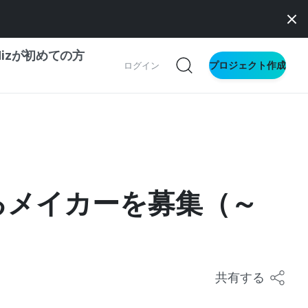
dizが初めての方
プロジェクト作成
ログイン
の一歩ガイド
別ガイド
るメイカーを募集（～
ス向け
ドファンディング
サイト
共有する