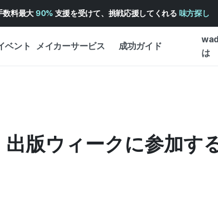
手数料最大
90%
支援を受けて、挑戦応援してくれる
味方探し
wa
イベント
メイカーサービス
成功ガイド
は
メイカー向けサポートサ
クラウドファンディング
はじめ
ービス
成功ガイド
WADIZ 広告センター ↗︎
サービスガイド
タイプ
体験型
ヘルプセンター ↗︎
WADIZ・スクール
創作型
ス・出版ウィークに参加す
ー
WADIZアワード ↗︎
成功ストーリー
ビジネ
ンター
FOR GLOBAL MAKER
クラウ
英語ガイド
・イン
中国語ガイド
韓国語ガイド