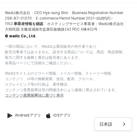
Wadiz株式会社
CEO Hye-sung Shin
Business Registration Number
258-87-01370
E-commerce Permit Number 2021-성남분당C-
1153
事業者情報を確認
ホスティングサービス事業者：Wadiz株式会社
大韓民国 京畿道城南市盆唐区板橋路242 PDC A棟402号
© wadiz Co., Ltd.
一部の商品において、Wadizは通信販売の仲介者であり、
販売当事者ではありません。該当する商品については、商品、商品情報、
取引に関する義務と責任は販売者にあります。
各商品ページにて詳細をご確認ください。
Wadizサイト上のリワード情報、メイカー情報、ストーリー情報、
コンテンツ、UI等の無断複製、送信、配布、クロール、
スクレイピング等の行為は、著作権法、
コンテンツ産業振興法等の関連法令により厳格に禁止されています。
コンテンツ産業振興法に基づく表示
Androidアプリ
iOSアプリ
日本語