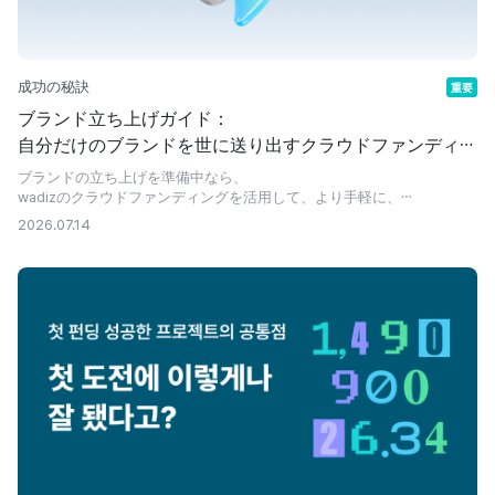
成功の秘訣
重要
ブランド立ち上げガイド：
自分だけのブランドを世に送り出すクラウドファンディン
グの方法
ブランドの立ち上げを準備中なら、
wadizのクラウドファンディングを活用して、より手軽に、
気軽に始めてみてはいかがでしょうか。
2026.07.14