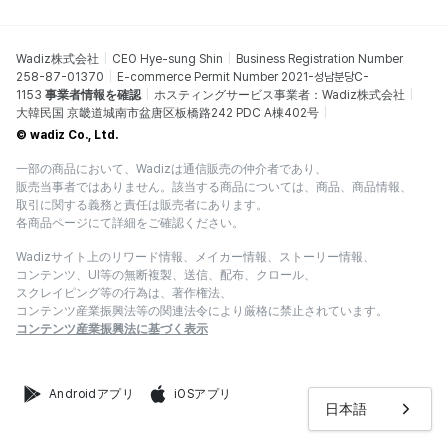
Wadiz株式会社
CEO Hye-sung Shin
Business Registration Number
258-87-01370
E-commerce Permit Number 2021-성남분당C-
1153
事業者情報を確認
ホスティングサービス事業者：Wadiz株式会社
大韓民国 京畿道城南市盆唐区板橋路242 PDC A棟402号
© wadiz Co., Ltd.
一部の商品において、Wadizは通信販売の仲介者であり、
販売当事者ではありません。該当する商品については、商品、商品情報、
取引に関する義務と責任は販売者にあります。
各商品ページにて詳細をご確認ください。
Wadizサイト上のリワード情報、メイカー情報、ストーリー情報、
コンテンツ、UI等の無断複製、送信、配布、クロール、
スクレイピング等の行為は、著作権法、
コンテンツ産業振興法等の関連法令により厳格に禁止されています。
コンテンツ産業振興法に基づく表示
Androidアプリ
iOSアプリ
日本語