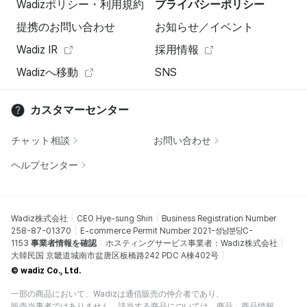
Wadizポリシー・利用規約
プライバシーポリシー
提携のお問い合わせ
お知らせ／イベント
Wadiz IR
採用情報
Wadizへ移動
SNS
カスタマーセンター
チャット相談
お問い合わせ
ヘルプセンター
Wadiz株式会社
CEO Hye-sung Shin
Business Registration Number
258-87-01370
E-commerce Permit Number 2021-성남분당C-
1153
事業者情報を確認
ホスティングサービス事業者：Wadiz株式会社
大韓民国 京畿道城南市盆唐区板橋路242 PDC A棟402号
© wadiz Co., Ltd.
一部の商品において、Wadizは通信販売の仲介者であり、
販売当事者ではありません。該当する商品については、商品、商品情報、