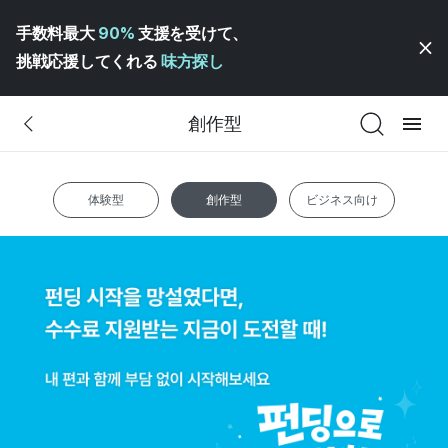
手数料最大
90%
支援を受けて、
挑戦応援してくれる
味方探し
創作型
体験型
創作型
ビジネス向け