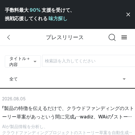
手数料最大
90%
支援を受けて、
挑戦応援してくれる
味方探し
プレスリリース
タイトル＋
内容
全て
2026.08.05
「製品の特徴を伝えるだけで、クラウドファンディングのスト
ーリー草案があっという間に完成」…wadiz、WAiの「ストーリ
ー生成AI」を発表
AIが製品情報を分析し、
クラウドファンディングプロジェクトのストーリー草案を自動生成…