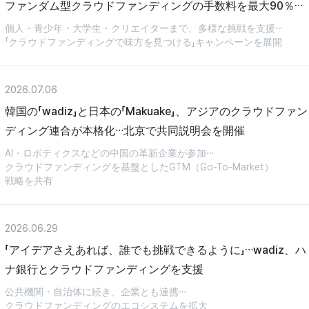
ファンダム型クラウドファンディングの手数料を最大90％支
援
個人・青少年・大学生・クリエイターまで、多様な挑戦を支援…
「クラウドファンディングで味方を見つける」キャンペーンを展開
2026.07.06
韓国の「wadiz」と日本の「Makuake」、アジアのクラウドファン
ディング連合が本格化…北京で共同説明会を開催
AI・ロボティクスなどの中国の革新企業が参加…
クラウドファンディングを基盤としたGTM（Go-To-Market）
戦略を共有
2026.06.29
「アイデアさえあれば、誰でも挑戦できるように」…wadiz、ハ
ナ銀行とクラウドファンディングを支援
公共機関・自治体に続き、企業とも連携…
クラウドファンディングのエコシステムを拡大