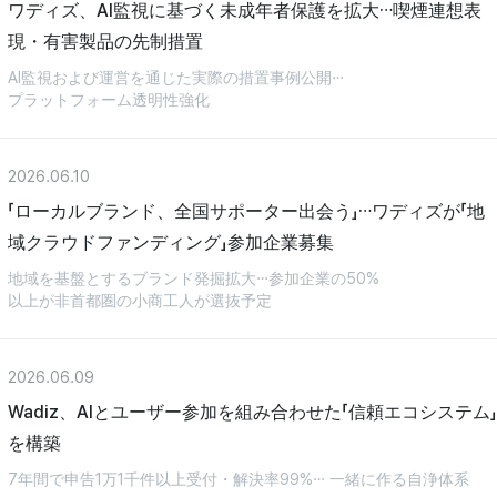
ワディズ、AI監視に基づく未成年者保護を拡大…喫煙連想表
現・有害製品の先制措置
AI監視および運営を通じた実際の措置事例公開…
プラットフォーム透明性強化
2026.06.10
「ローカルブランド、全国サポーター出会う」…ワディズが「地
域クラウドファンディング」参加企業募集
地域を基盤とするブランド発掘拡大…参加企業の50%
以上が非首都圏の小商工人が選抜予定
2026.06.09
Wadiz、AIとユーザー参加を組み合わせた「信頼エコシステム」
を構築
7年間で申告1万1千件以上受付・解決率99%… 一緒に作る自浄体系