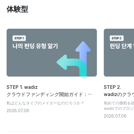
体験型
STEP 1. wadiz
STEP 2.
クラウドファンディング開始ガイド：
wadizのク
ファンディングタイプの診断で自分に合
セスの総まとめ
私はどんなタイプのメイカーなのだろうか？
初めての挑戦を
ったプロジェクトを見つける
プロジェクト
wadizでのプ
2026.07.06
べき6つのステ
2026.07.06