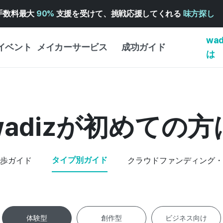
手数料最大
90%
支援を受けて、挑戦応援してくれる
味方探し
wa
イベント
メイカーサービス
成功ガイド
は
メイカー向けサポートサ
クラウドファンディング
はじめ
ービス
成功ガイド
WADIZ 広告センター ↗︎
サービスガイド
タイプ
wadizが初めての方
体験型
ヘルプセンター ↗︎
WADIZ・スクール
創作型
ー
WADIZアワード ↗︎
成功ストーリー
ビジネ
タイプ別ガイド
歩ガイド
クラウドファンディング・
ンター
FOR GLOBAL MAKER
クラウ
英語ガイド
・イン
中国語ガイド
韓国語ガイド
体験型
創作型
ビジネス向け