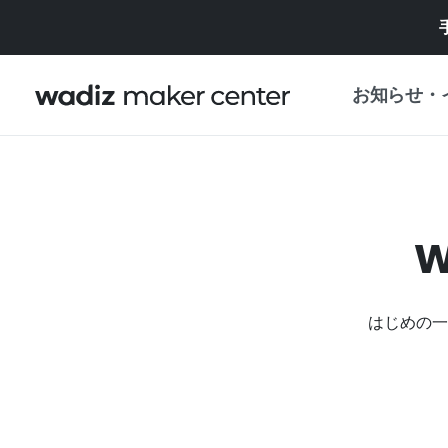
お知らせ・
お知らせ
WADIZ
企画展・特典
プレスリリース
マイワディズ
企画展カレンダ
はじめの一
重要なお知らせ
セキュリティセ
支援事業