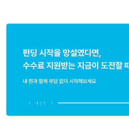
1
/
1