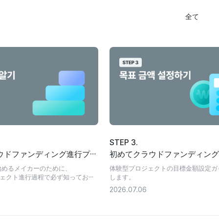
全て
STEP 3.
ラウドファンディング進行プロ
初めてクラウドファンディング
 |
る個人向けの目標金額設定ガイ
始めるメイカーのために、
体験型プロジェクトの目標金額設定ガ
の作成から精算まで
ロジェクト進行過程で必ず知っておく
します。
ップをまとめました
2026.07.06