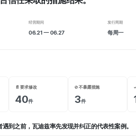
台信任采取的措施结果。
经营期间
发行周期
06.21 — 06.27
每周一
📄 要求修改
⊘ 不暴露措施
40
3
件
件
者遇到之前，瓦迪兹率先发现并纠正的代表性案例。