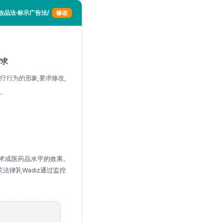
妆品法·标示广告法/
修改
请求
疗行为的形象,要求修改,
。
术或医药品水平的效果。
》),Wadiz通过监控