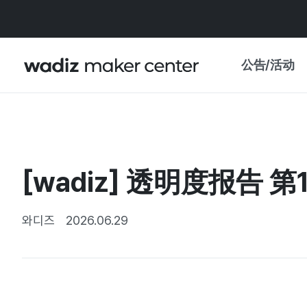
公告/活动
公告
WADIZ
主题展·优惠
[wadiz] 透明度报告 第
新闻稿
我的 WADIZ
特展日历
와디즈
2026.06.29
重要更新
信任中心
资助项目