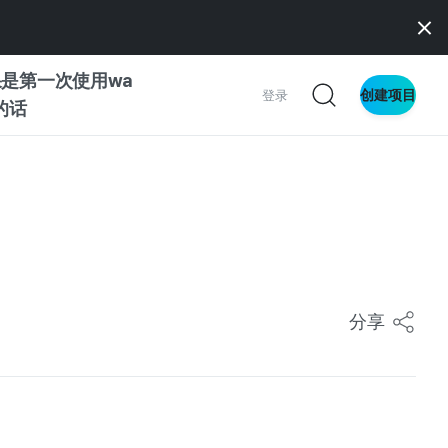
是第一次使用wa
创建项目
登录
z的话
南
南
分享
察