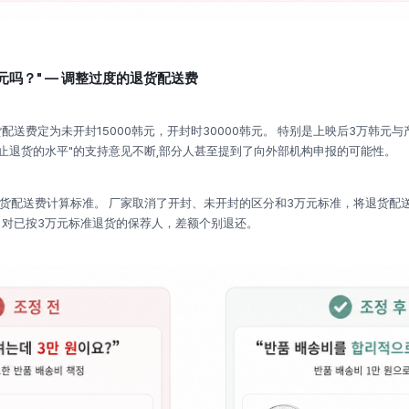
元吗？" — 调整过度的退货配送费
送费定为未开封15000韩元，开封时30000韩元。 特别是上映后3万韩元与
阻止退货的水平"的支持意见不断,部分人甚至提到了向外部机构申报的可能性。
认退货配送费计算标准。 厂家取消了开封、未开封的区分和3万元标准，将退货配
，对已按3万元标准退货的保荐人，差额个别退还。