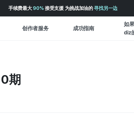
手续费最大
90%
接受支援 为挑战加油的
寻找另一边
如果
创作者服务
成功指南
di
创作者支持服务
众筹成功指南
入门指
WADIZ 广告中心 ↗︎
服务指南
各类指
体验型
10期
帮助中心 ↗︎
WADIZ SCHOOL
创作型
WADIZ 奖励 ↗︎
成功项目故事
商务型
面向全球创客
众筹洞
英语指南
中文指南
韩语指南