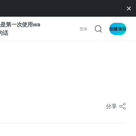
是第一次使用wa
创建项目
登录
z的话
南
南
察
分享