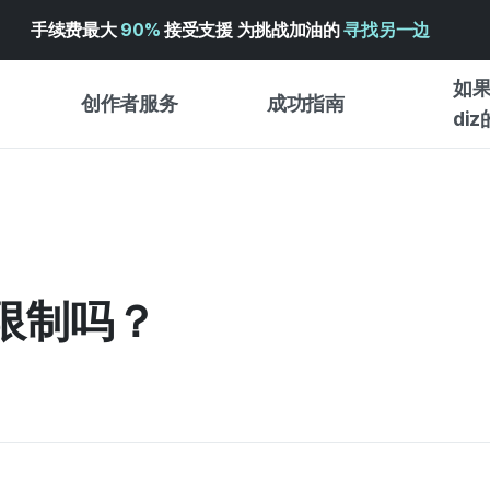
手续费最大
90%
接受支援 为挑战加油的
寻找另一边
如果
创作者服务
成功指南
di
创作者支持服务
众筹成功指南
入门指
WADIZ 广告中心 ↗︎
服务指南
各类指
体验型
帮助中心 ↗︎
WADIZ SCHOOL
限制吗？
创作型
WADIZ 奖励 ↗︎
成功项目故事
商务型
面向全球创客
众筹洞
英语指南
中文指南
韩语指南