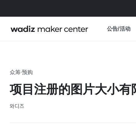
公告/活动
公告
WADIZ
主题展·优惠
众筹·预购
新闻稿
我的 WADIZ
项目注册的图片大小有
特展日历
重要更新
信任中心
와디즈
资助项目