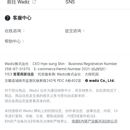
前往 Wadiz
SNS
客服中心
在线咨询
提交咨询
帮助中心
Wadiz株式会社
CEO Hye-sung Shin
Business Registration Number
258-87-01370
E-commerce Permit Number 2021-성남분당C-
1153
查看商家信息
托管服务商: Wadiz株式会社
大韓民国
京畿道城南市盆唐区板桥路242号 PDC A栋402室
© wadiz Co., Ltd.
对于部分商品，Wadiz 仅作为通信销售中介，而非销售方。在此类情况下，
商品、商品信息及交易的相关义务与责任由卖家承担，
请在各商品页面查看具体内容。
未经授权对 Wadiz 网站上的回报信息、创作者信息、故事信息、内容、UI
等进行复制、传输、分发、爬取或抓取，均受到《著作权法》、
《内容产业振兴法》等相关法律的严格禁止。
依据《内容产业振兴法》的公示