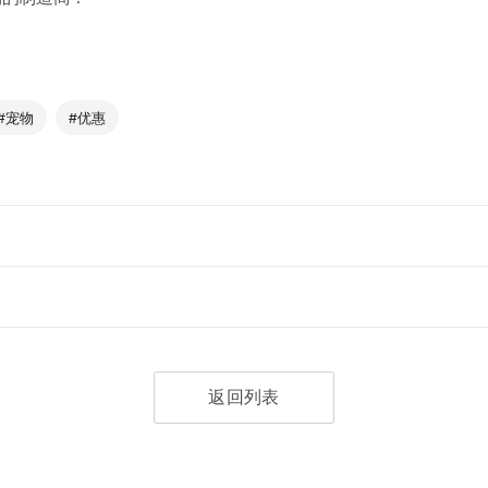
#宠物
#优惠
返回列表