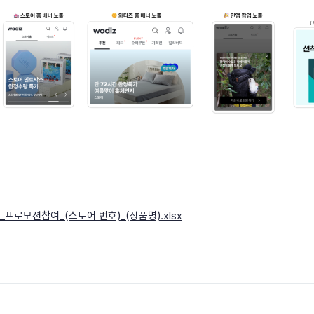
프로모션참여_(스토어 번호)_(상품명).xlsx