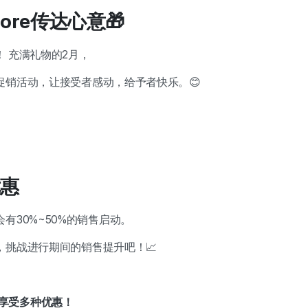
tore传达心意🎁
 充满礼物的2月，
促销活动，让接受者感动，给予者快乐。😊
优惠
有30%~50%的销售启动。
，挑战进行期间的销售提升吧！📈
享受多种优惠！