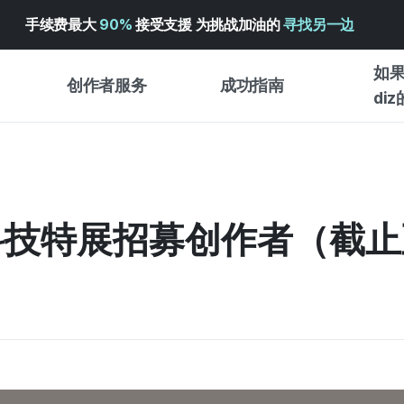
手续费最大
90%
接受支援 为挑战加油的
寻找另一边
如果
创作者服务
成功指南
di
创作者支持服务
众筹成功指南
入门指
WADIZ 广告中心 ↗︎
服务指南
各类指
体验型
家电·科技特展招募创作者（截
帮助中心 ↗︎
WADIZ SCHOOL
创作型
WADIZ 奖励 ↗︎
成功项目故事
商务型
面向全球创客
众筹洞
英语指南
中文指南
韩语指南