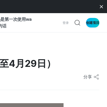
是第一次使用wa
创建项目
登录
z的话
南
南
止至4月29日）
分享
察