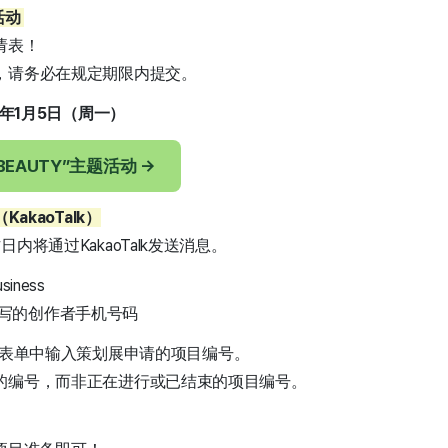
题活动
请表！
，请务必在规定期限内提交。
26年1月5日（周一）
 BEAUTY”主题活动 →
KakaoTalk）
内将通过KakaoTalk发送消息。
siness
写的创作者手机号码
的填写表单中输入策划展申请的项目编号。
的编号，而非正在进行或已结束的项目编号。