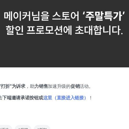
"打折"为诉求
，助
力销售
加速升级的
促销
活动。
击
下端邀请承诺按钮或
这里（直接进入链接）
！