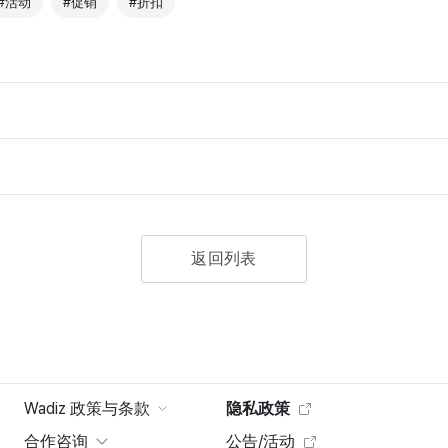
#活动
#促销
#折扣
返回列表
Wadiz 政策与条款
隐私政策
合作咨询
公告/活动