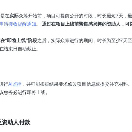
这是在
实际
众筹开始前，项目可提前公开的时段，时长最短7天，最
申请接收提醒通知
。
通过在项目上线前聚集感兴趣的资助人，可
是
在“即将上线”阶段
之后，实际众筹进行的期间，时长为至少7天至
在结束日自动截止。
进行
AI监控
，并可能根据结果要求修改项目信息或提交补充材料
议您务必进行即将上线。
束及资助人付款