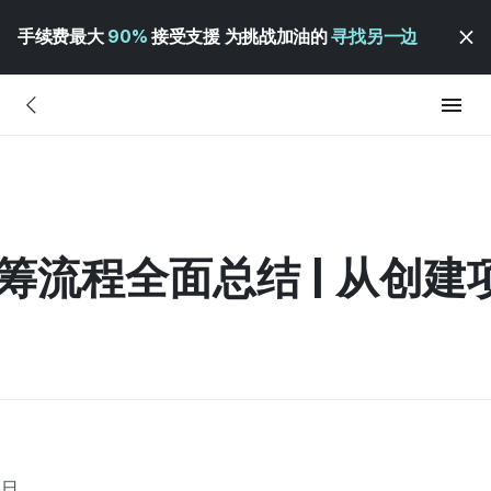
手续费最大
90%
接受支援 为挑战加油的
寻找另一边
iz 众筹流程全面总结 | 从
6日