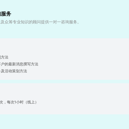
询服务
iz及众筹专业知识的顾问提供一对一咨询服务。
划方法
在客户的最新消息撰写方法
服务及活动策划方法
3次，每次1小时（线上）