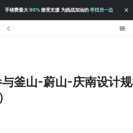
手续费最大
90%
接受支援 为挑战加油的
寻找另一边
募参与釜山-蔚山-庆南设计
）