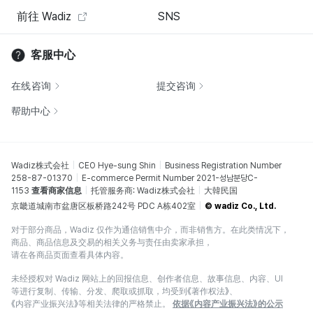
前往 Wadiz
SNS
客服中心
在线咨询
提交咨询
帮助中心
Wadiz株式会社
CEO Hye-sung Shin
Business Registration Number
258-87-01370
E-commerce Permit Number 2021-성남분당C-
1153
查看商家信息
托管服务商: Wadiz株式会社
大韓民国
京畿道城南市盆唐区板桥路242号 PDC A栋402室
© wadiz Co., Ltd.
对于部分商品，Wadiz 仅作为通信销售中介，而非销售方。在此类情况下，
商品、商品信息及交易的相关义务与责任由卖家承担，
请在各商品页面查看具体内容。
未经授权对 Wadiz 网站上的回报信息、创作者信息、故事信息、内容、UI
等进行复制、传输、分发、爬取或抓取，均受到《著作权法》、
《内容产业振兴法》等相关法律的严格禁止。
依据《内容产业振兴法》的公示