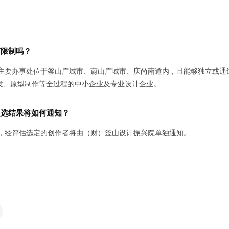
有限制吗？
部或主要办事处位于釜山广域市、蔚山广域市、庆尚南道内，且能够独立或通
发、原型制作等全过程的中小企业及专业设计企业。
，入选结果将如何通知？
止后，经评估选定的创作者将由（财）釜山设计振兴院单独通知。