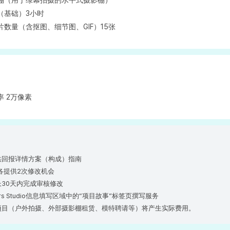
影棚（用于绿幕拍摄的水平式摄影棚）
长（基础）3小时
片数量（含抠图、细节图、GIF）15张
率 2万像素
提供回报详情方案（构成）指南
计各提供2次修改机会
长30天内完成审核修改
kers Studio信息填写区域中的“项目故事”标签页撰写服务
的项目（户外拍摄、外部摄影棚租赁、模特聘请等）将产生实际费用。