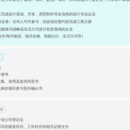
）
立完成设计策划、开发、原型制作等全流程的设计专业企业
创业者）任何人均可参与，但必须在签约前完成工商注册
智能海洋战略或生活方式设计创意领域的企业
海洋/海洋旅游、海洋生物、智能出行、生活方式等）
料
书
申请书
息收集、使用及提供同意书
业代表的项目参与意向确认书
提交
计专业公司登记证
中填写的获奖经历、工作经历等相关证明文件