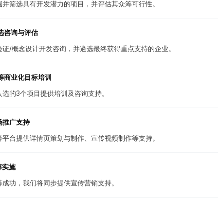
掘并筛选具有开发潜力的项目，并评估其众筹可行性。
选咨询与评估
验证/概念设计开发咨询，并遴选最终获得重点支持的企业。
筹商业化目标培训
入选的3个项目提供培训及咨询支持。
场推广支持
筹平台提供详情页策划与制作、宣传视频制作等支持。
筹实施
筹成功，我们将同步提供宣传营销支持。