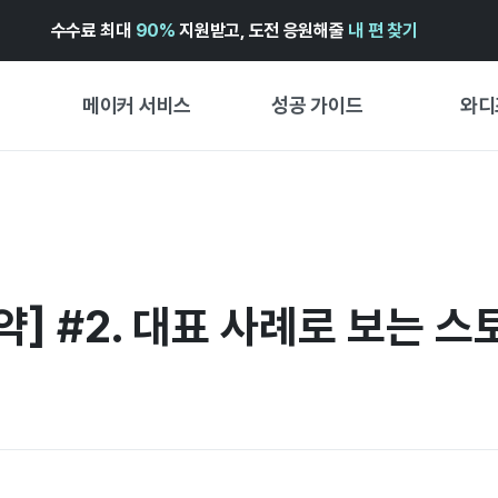
수수료 최대
90%
지원받고, 도전 응원해줄
내 편 찾기
메이커 서비스
성공 가이드
와디
메이커 지원 서비스
펀딩 성공 가이드
펀딩 인
와디즈 광고센터 ↗︎
서비스 가이드
와디즈
펀딩
도움말센터 ↗︎
와디즈 스쿨
약] #2. 대표 사례로 보는 
프리오더
와디즈 어워즈 ↗︎
성공 스토리
스토어
FOR GLOBAL MAKER
시작 가
ENGLISH GUIDE
경험형
中文指南
창작형
한국어 가이드
비즈니스