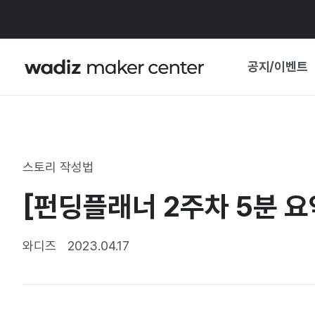
공지/이벤트
공지사항
와디즈
기획전·혜택
스토리 작성법
보도자료
마이 와디즈
[펀딩플래너 2주차 5분 요
기획전 캘린더
중요 업데이트
신뢰센터
와디즈
2023.04.17
지원사업