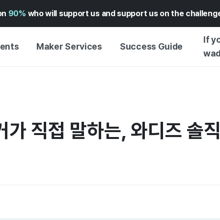
on
90%
who will support us and support us on the challen
If y
vents
Maker Services
Success Guide
wad
MAKER SUPPORT
GUIDE TO SUCCESSFUL
GETTI
SERVICE
FUNDING
GUIDE
FFERS
WADIZ AD CENTER ↗︎
SERVICE GUIDE
GUIDE
EXPERI
가 직접 말하는, 와디즈 솔직 
HELP CENTER ↗︎
WADIZ SCHOOL
CREATI
TION
WADIZ AWARDS ↗︎
SUCCESS STORIES
BUSINE
FOR GLOBAL MAKER
FUNDI
ENGLISH GUIDE
GRAMS
CHINESE GUIDE
KOREAN GUIDE