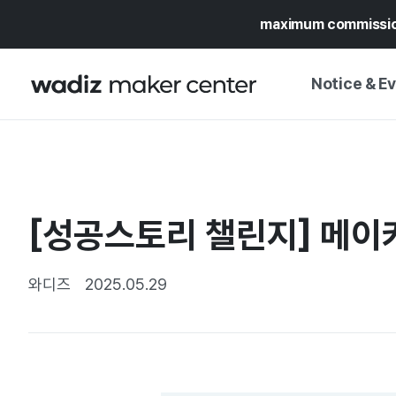
maximum commissi
Notice & E
NOTICE
WADIZ
CAMPAIGNS & O
[성공스토리 챌린지] 메이커
PRESS RELEASE
MY WADIZ
SPECIAL EXHIBI
CALENDAR
와디즈
2025.05.29
UPDATES
TRUST CENTER
SUPPORT PRO