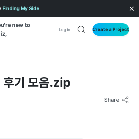
ge
Finding My Side
ou're new to
Create a Project
Log in
iz,
NG STARTED
S BY TYPE
ENTIAL
후기 모음.zip
VE WRITING
SS STYLE
Share
NG INSIGHTS