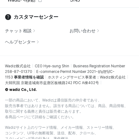
カスタマーセンター
チャット相談
お問い合わせ
ヘルプセンター
Wadiz株式会社
CEO Hye-sung Shin
Business Registration Number
258-87-01370
E-commerce Permit Number 2021-성남분당C-
1153
事業者情報を確認
ホスティングサービス事業者：Wadiz株式会社
大韓民国 京畿道城南市盆唐区板橋路242 PDC A棟402号
© wadiz Co., Ltd.
一部の商品において、Wadizは通信販売の仲介者であり、
販売当事者ではありません。該当する商品については、商品、商品情報、
取引に関する義務と責任は販売者にあります。
各商品ページにて詳細をご確認ください。
Wadizサイト上のリワード情報、メイカー情報、ストーリー情報、
コンテンツ、UI等の無断複製、送信、配布、クロール、
スクレイピング等の行為は、著作権法、