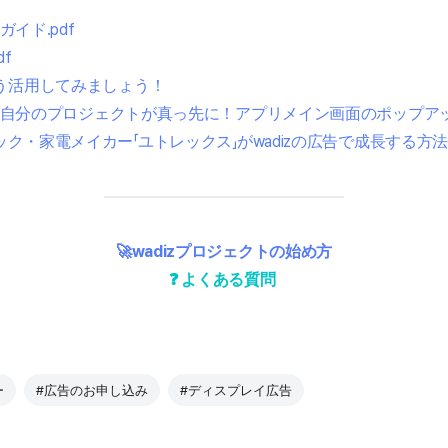
ガイド.pdf
df
う活用してみましょう！
に、自分のプロジェクトが真っ先に！アプリメイン画面のポップア
ック・家電メイカー「ユトレックス」がwadizの広告で成長する方
🚀wadizプロジェクトの始め方
❓ よくある質問
ー
#広告のお申し込み
#ディスプレイ広告