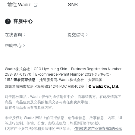
前往 Wadiz
SNS
客服中心
在线咨询
提交咨询
帮助中心
Wadiz株式会社
CEO Hye-sung Shin
Business Registration Number
258-87-01370
E-commerce Permit Number 2021-성남분당C-
1153
查看商家信息
托管服务商: Wadiz株式会社
大韓民国
京畿道城南市盆唐区板桥路242号 PDC A栋402室
© wadiz Co., Ltd.
对于部分商品，Wadiz 仅作为通信销售中介，而非销售方。在此类情况下，
商品、商品信息及交易的相关义务与责任由卖家承担，
请在各商品页面查看具体内容。
未经授权对 Wadiz 网站上的回报信息、创作者信息、故事信息、内容、UI
等进行复制、传输、分发、爬取或抓取，均受到《著作权法》、
《内容产业振兴法》等相关法律的严格禁止。
依据《内容产业振兴法》的公示