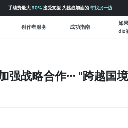
手续费最大
90%
接受支援 为挑战加油的
寻找另一边
如果
创作者服务
成功指南
di
创作者支持服务
众筹成功指南
入门指
WADIZ 广告中心 ↗︎
服务指南
各类指
体验型
e加强战略合作… "跨越国
帮助中心 ↗︎
WADIZ SCHOOL
创作型
WADIZ 奖励 ↗︎
成功项目故事
商务型
面向全球创客
众筹洞
英语指南
中文指南
韩语指南