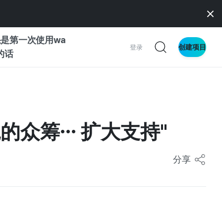
是第一次使用wa
创建项目
登录
z的话
南
南
境的众筹… 扩大支持"
分享
察