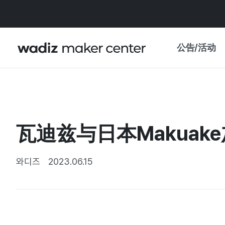
公告/活动
公告
WADIZ
主题展·优惠
瓦迪兹与日本Makuak
新闻稿
我的 WADIZ
特展日历
와디즈
2023.06.15
重要更新
信任中心
资助项目