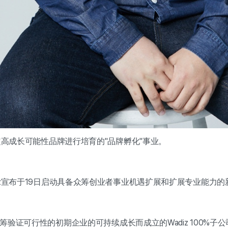
选定高成长可能性品牌进行培育的"品牌孵化"事业。
z
宣布于19日启动具备众筹创业者事业机遇扩展和扩展专业能力的新法人
过众筹验证可行性的初期企业的可持续成长而成立的Wadiz 100%