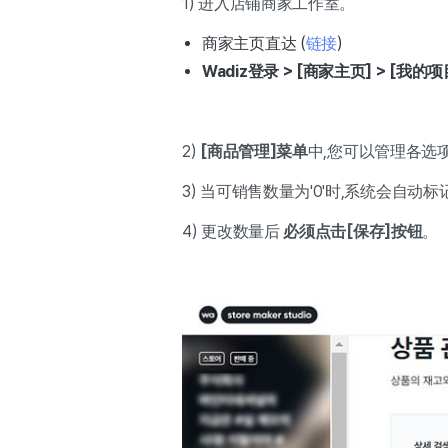
1) 进入店铺商家工作室。
商家主页直达 (
链接
)
Wadiz登录 > [商家主页] > [我的
2)
[商品管理]菜单
中,您可以管理各选
3) 当可销售数量为'0'时,系统会自动
4) 更改数量后
必须点击[保存]按钮
。