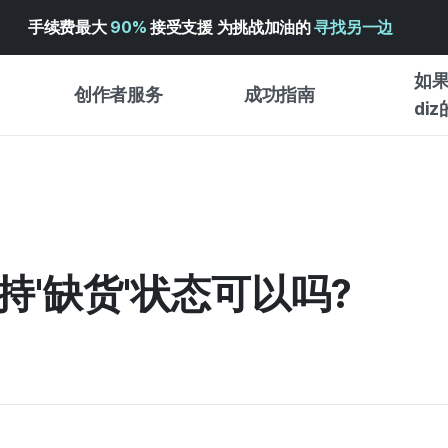
手续费最大
90%
接受支援 为挑战加油的
寻找另一边
如果
创作者服务
成功指南
di
创作者支持服务
众筹成功指南
入门指
WADIZ 广告中心 ↗︎
服务指南
各类指
体验型
帮助中心 ↗︎
WADIZ SCHOOL
持'缺货'状态可以吗?
创作型
WADIZ 奖励 ↗︎
成功项目故事
商务型
面向全球创客
众筹洞
英语指南
中文指南
韩语指南