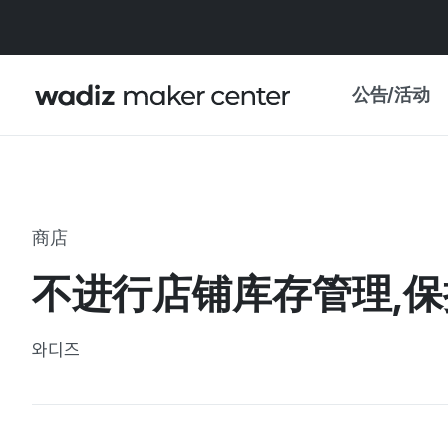
公告/活动
公告
WADIZ
主题展·优惠
商店
新闻稿
我的 WADIZ
不进行店铺库存管理,保
特展日历
重要更新
信任中心
와디즈
资助项目