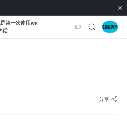
是第一次使用wa
创建项目
登录
z的话
南
南
察
分享