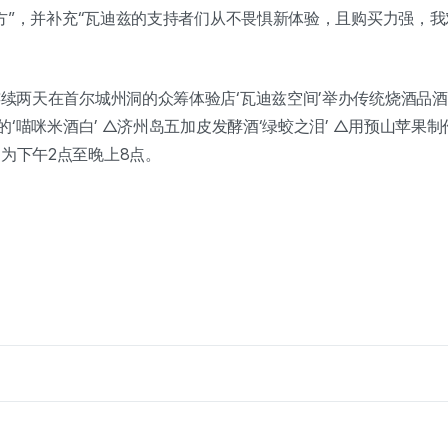
地方”，并补充“瓦迪兹的支持者们从不畏惧新体验，且购买力强，
连续两天在首尔城州洞的众筹体验店‘瓦迪兹空间’举办传统烧酒品
的‘喵咪米酒白’ △济州岛五加皮发酵酒‘绿蛟之泪’ △用预山苹果
为下午2点至晚上8点。