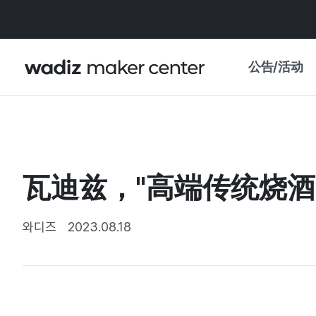
公告/活动
公告
WADIZ
主题展·优惠
瓦迪兹，"高端传统烧酒
新闻稿
我的 WADIZ
特展日历
와디즈
2023.08.18
重要更新
信任中心
资助项目