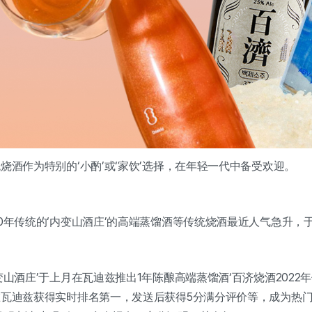
酒作为特别的‘小酌’或‘家饮’选择，在年轻一代中备受欢迎。
0年传统的‘内变山酒庄’的高端蒸馏酒等传统烧酒最近人气急升，
酒庄’于上月在瓦迪兹推出1年陈酿高端蒸馏酒‘百济烧酒2022年份
瓦迪兹获得实时排名第一，发送后获得5分满分评价等，成为热门