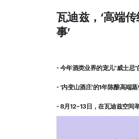
瓦迪兹，‘高端传
事’
- 今年酒类业界的宠儿"威士忌
- ‘内变山酒庄’的1年陈酿高端
- 8月12~13日，在瓦迪兹