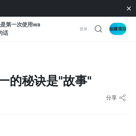
是第一次使用wa
创建项目
登录
z的话
南
南
一的秘诀是"故事"
分享
察