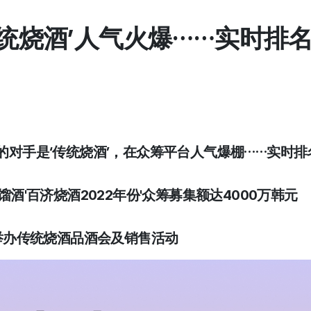
统烧酒’人气火爆……实时排
"的对手是‘传统烧酒’，在众筹平台人气爆棚……实时排
蒸馏酒'百济烧酒2022年份'众筹募集额达4000万韩元
空间举办传统烧酒品酒会及销售活动