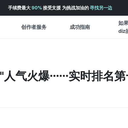
手续费最大
90%
接受支援 为挑战加油的
寻找另一边
如果
创作者服务
成功指南
di
创作者支持服务
众筹成功指南
入门指
WADIZ 广告中心 ↗︎
服务指南
各类指
体验型
"人气火爆……实时排名第
帮助中心 ↗︎
WADIZ SCHOOL
创作型
WADIZ 奖励 ↗︎
成功项目故事
商务型
面向全球创客
众筹洞
英语指南
中文指南
韩语指南