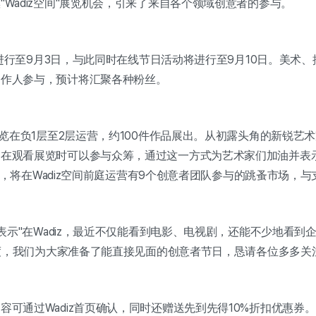
Wadiz空间"展览机会，引来了来自各个领域创意者的参与。
览将进行至9月3日，与此同时在线节日活动将进行至9月10日。美术
制作人参与，预计将汇聚各种粉丝。
展览在负1层至2层运营，约100件作品展出。从初露头角的新锐
观看展览时可以参与众筹，通过这一方式为艺术家们加油并表示支持。
末期间，将在Wadiz空间前庭运营有9个创意者团队参与的跳蚤市场
永表示"在Wadiz，最近不仅能看到电影、电视剧，还能不少地看
热度，我们为大家准备了能直接见面的创意者节日，恳请各位多多关
可通过Wadiz首页确认，同时还赠送先到先得10%折扣优惠券。