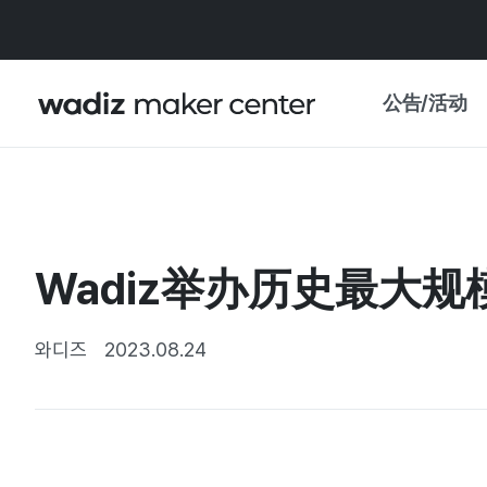
公告/活动
公告
WADIZ
主题展·优惠
Wadiz举办历史最大
新闻稿
我的 WADIZ
特展日历
와디즈
2023.08.24
重要更新
信任中心
资助项目