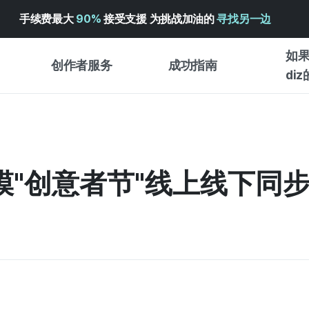
手续费最大
90%
接受支援 为挑战加油的
寻找另一边
如果
创作者服务
成功指南
di
创作者支持服务
众筹成功指南
入门指
WADIZ 广告中心 ↗︎
服务指南
各类指
体验型
规模"创意者节"线上线下同
帮助中心 ↗︎
WADIZ SCHOOL
创作型
WADIZ 奖励 ↗︎
成功项目故事
商务型
面向全球创客
众筹洞
英语指南
中文指南
韩语指南