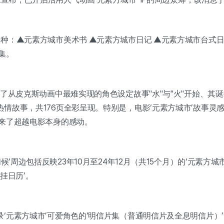
种：▲元素方城市美术书 ▲元素方城市日记 ▲元素方城市台式日
集。
集了从皮克斯动画中最难实现的角色设定故事"水"与"火"开始、其
情故事，共176页全彩呈现。特别是，电影‘元素方城市’故事灵
带来了超越电影本身的感动。
问候’周边包括反映23年10月至24年12月（共15个月）的‘元素方城
挂日历’。
‘元素方城市’可爱角色的‘明信片集（普通明信片及全息明信片）’1