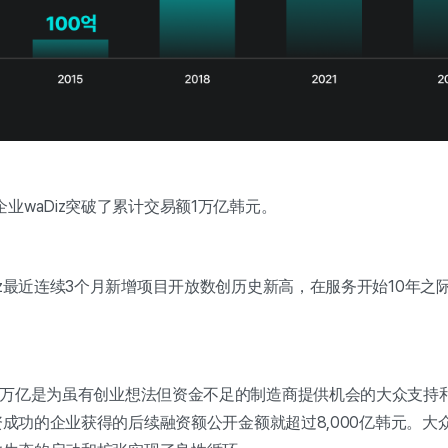
业waDiz突破了累计交易额1万亿韩元。
iz最近连续3个月新增项目开放数创历史新高，在服务开始10年之
。
1万亿是为虽有创业想法但资金不足的制造商提供机会的大众支持
融资成功的企业获得的后续融资额公开金额就超过8,000亿韩元。