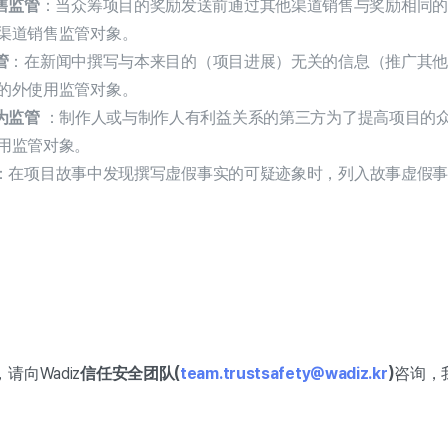
售监管
：当众筹项目的奖励发送前通过其他渠道销售与奖励相同
渠道销售监管对象。
管
：在新闻中撰写与本来目的（项目进展）无关的信息（推广其
的外使用监管对象。
为监管
：制作人或与制作人有利益关系的第三方为了提高项目的
用监管对象。
：在项目故事中发现撰写虚假事实的可疑迹象时，列入故事虚假
向Wadiz
信任安全团队(
team.trustsafety@wadiz.kr
)
咨询，