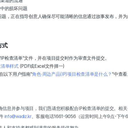
他渠道的流通
程中的损坏问题
述问题，正在指导创意人确保尽可能清晰的信息通过故事发布，并为此
方式
"IP检查清单"文件，并在项目提交时作为审查文件提交。
检查清单样式
(PDF或Excel文件择一)
在以下用户指南"
角色·周边产品(IP)项目检查清单是什么？
"中查看
信息并参与项目，我们恳请您积极配合IP检查清单的提交。相关咨
件
info@wadiz.kr
、客服电话1661-9056（运营时间上午9点-下
意人和支持者都感到满意的服务提供努力。