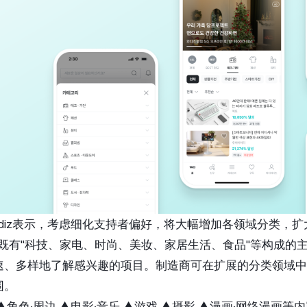
diz表示，考虑细化支持者偏好，将大幅增加各领域分类，
既有"科技、家电、时尚、美妆、家居生活、食品"等构成的
速、多样地了解感兴趣的项目。制造商可在扩展的分类领域中
围。
▲角色·周边 ▲电影·音乐 ▲游戏 ▲摄影 ▲漫画·网络漫画