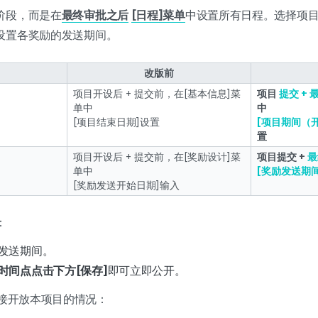
阶段，而是在
最终审批之后
[日程]菜单
中设置所有日程。选择项
设置各奖励的发送期间。
改版前
项目开设后 + 提交前，在[基本信息]菜
项目
提交 + 
单中
中
[项目结束日期]设置
[项目期间（
置
项目开设后 + 提交前，在[奖励设计]菜
项目提交 +
最
单中
[奖励发送期间
[奖励发送开始日期]输入
：
发送期间。
时间点点击下方[保存]
即可立即公开。
直接开放本项目的情况：