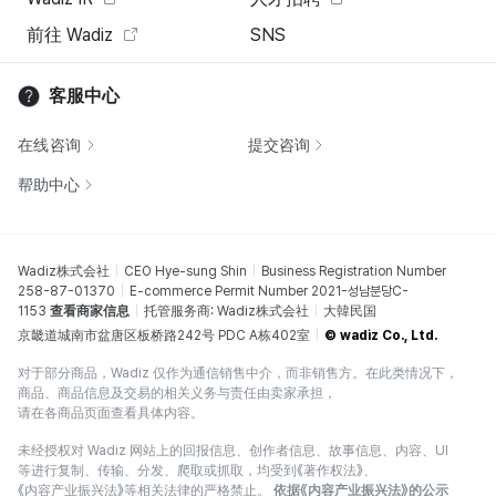
前往 Wadiz
SNS
客服中心
在线咨询
提交咨询
帮助中心
Wadiz株式会社
CEO Hye-sung Shin
Business Registration Number
258-87-01370
E-commerce Permit Number 2021-성남분당C-
1153
查看商家信息
托管服务商: Wadiz株式会社
大韓民国
京畿道城南市盆唐区板桥路242号 PDC A栋402室
© wadiz Co., Ltd.
对于部分商品，Wadiz 仅作为通信销售中介，而非销售方。在此类情况下，
商品、商品信息及交易的相关义务与责任由卖家承担，
请在各商品页面查看具体内容。
未经授权对 Wadiz 网站上的回报信息、创作者信息、故事信息、内容、UI
等进行复制、传输、分发、爬取或抓取，均受到《著作权法》、
《内容产业振兴法》等相关法律的严格禁止。
依据《内容产业振兴法》的公示