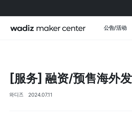
公告/活动
公告
WADIZ
主题展·优惠
[服务] 融资/预售海
新闻稿
我的 WADIZ
特展日历
와디즈
2024.07.11
重要更新
信任中心
资助项目