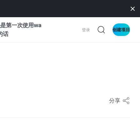
是第一次使用wa
创建项目
登录
z的话
南
南
分享
察