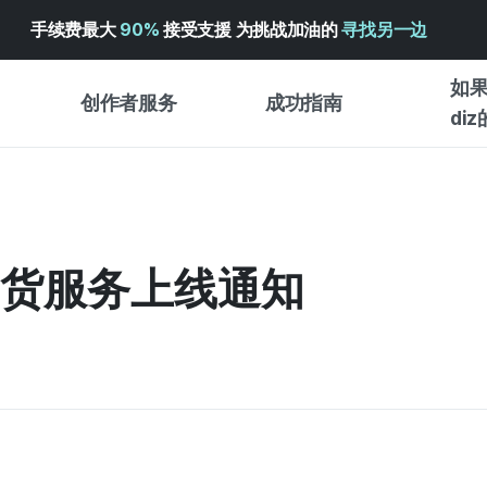
手续费最大
90%
接受支援 为挑战加油的
寻找另一边
如果
创作者服务
成功指南
di
创作者支持服务
众筹成功指南
入门指
WADIZ 广告中心 ↗︎
服务指南
各类指
体验型
外发货服务上线通知
帮助中心 ↗︎
WADIZ SCHOOL
创作型
WADIZ 奖励 ↗︎
成功项目故事
商务型
面向全球创客
众筹洞
英语指南
中文指南
韩语指南