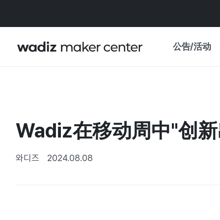
公告/活动
公告
WADIZ
主题展·优惠
Wadiz在移动周中"创
新闻稿
我的 WADIZ
特展日历
와디즈
2024.08.08
重要更新
信任中心
资助项目