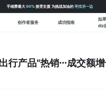
手续费最大
90%
接受支援 为挑战加油的
寻找另一边
如果
创作者服务
成功指南
di
创作者支持服务
众筹成功指南
入门指
WADIZ 广告中心 ↗︎
服务指南
各类指
体验型
新出行产品"热销…成交额增
帮助中心 ↗︎
WADIZ SCHOOL
创作型
WADIZ 奖励 ↗︎
成功项目故事
商务型
面向全球创客
众筹洞
英语指南
中文指南
韩语指南