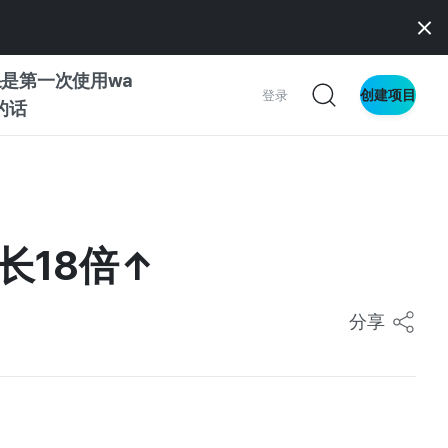
是第一次使用wa
创建项目
登录
z的话
南
南
长18倍↑
分享
察