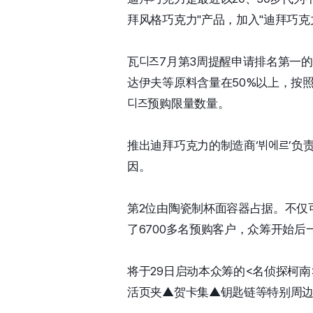
拜风格巧克力"产品，加入"迪拜巧克
瓦디즈7月第3周提醒申请排名第一
达伊夫等原料含量在50%以上，按
디즈预购限量数量。
推出迪拜巧克力的制造商‘뷔에르’
因。
第2位由陶瓷制杯面容器占据。不仅
了6700多名预购客户，众筹开始后
将于29日启动本众筹的<名侦探柯
活页夹▲贺卡集▲钥匙链等特别周