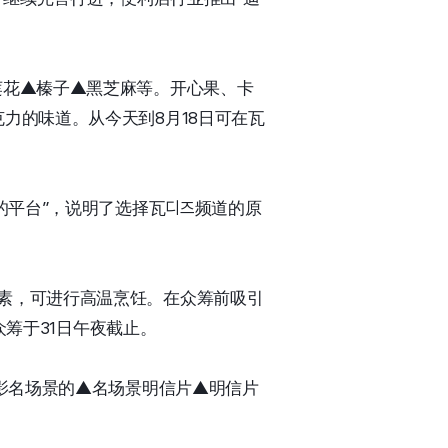
莲花▲榛子▲黑芝麻等。开心果、卡
力的味道。从今天到8月18日可在瓦
的平台”，说明了选择瓦디즈频道的原
素，可进行高温烹饪。在众筹前吸引
众筹于31日午夜截止。
电影名场景的▲名场景明信片▲明信片