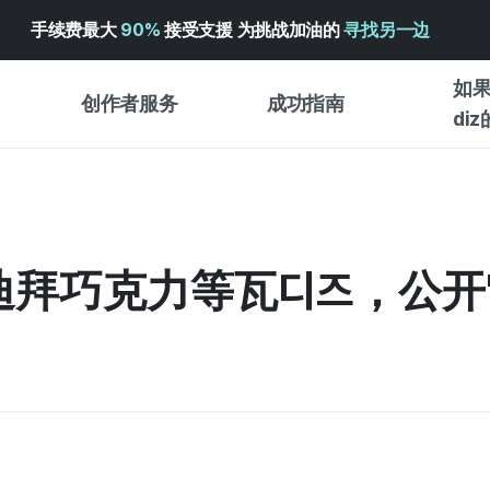
手续费最大
90%
接受支援 为挑战加油的
寻找另一边
如果
创作者服务
成功指南
di
创作者支持服务
众筹成功指南
入门指
WADIZ 广告中心 ↗︎
服务指南
各类指
体验型
迪拜巧克力等瓦디즈，公开"
帮助中心 ↗︎
WADIZ SCHOOL
创作型
WADIZ 奖励 ↗︎
成功项目故事
商务型
面向全球创客
众筹洞
英语指南
中文指南
韩语指南