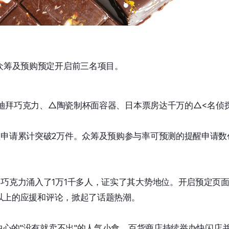
众筹及预购预定开启前三名项目。
的△迪拜巧克力、△陶瓷制杯面容器、日本票房达千万的△<名侦
申请累计突破2万件。众筹及预购参与率可预测的提醒申请数创
巧克力涌入了1万1千多人，证实了其大势地位。开启预定页面
条以上的应援和评论，掀起了话题热潮。
为中心的"没有就卖不出"的人气小食。百货商店持续举办快闪店