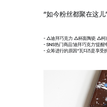
“如今粉丝都聚在这儿”
- △迪拜巧克力 △杯面陶瓷 △
- SNS热门商品‘迪拜巧克力’提
- 众筹进行的原因“瓦디즈是享受