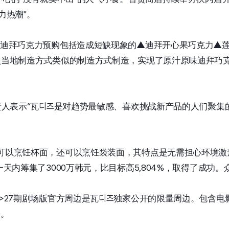
力热潮"。
的迪拜巧克力预购包括造成短缺现象的▲迪拜开心果巧克力▲
照当地制造方式类似的制造方式制造，实现了原汁原味迪拜巧克
负责人表示“瓦디즈是对趋势最敏感、喜欢挑战新产品的人们聚集
可以烹饪杯面，还可以烹饪袋装面，其特点是无需担心环境激
一天内筹集了3000万韩元，比目标高5,804%，取得了成功。
南>27期剧场版官方周边是瓦디즈独家公开的限量周边。包含
边。