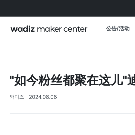
公告/活动
公告
WADIZ
主题展·优惠
"如今粉丝都聚在这儿"
新闻稿
我的 WADIZ
特展日历
와디즈
2024.08.08
重要更新
信任中心
资助项目