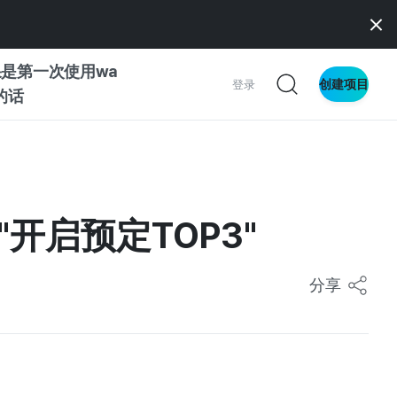
是第一次使用wa
创建项目
登录
z的话
南
南
开启预定TOP3"
分享
察