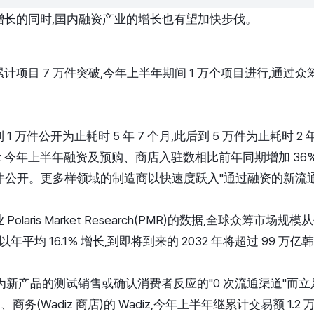
增长的同时,国内融资产业的增长也有望加快步伐。
 月末累计项目 7 万件突破,今年上半年期间 1 万个项目进行,通
。
 万件公开为止耗时 5 年 7 个月,此后到 5 万件为止耗时 2 年
iz 今年上半年融资及预购、商店入驻数相比前年同期增加 36% 的 
万件公开。更多样领域的制造商以快速度跃入"通过融资的新流
aris Market Research(PMR)的数据,全球众筹市场规模从去
,以年平均 16.1% 增长,到即将到来的 2032 年将超过 99 万亿
直作为新产品的测试销售或确认消费者反应的"0 次流通渠道"而
商务(Wadiz 商店)的 Wadiz,今年上半年继累计交易额 1.