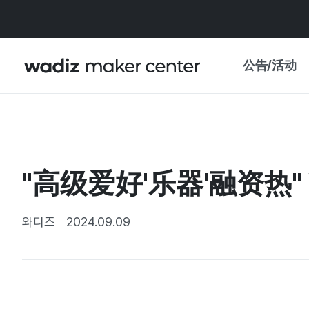
公告/活动
公告
WADIZ
主题展·优惠
"高级爱好'乐器'融资热"
新闻稿
我的 WADIZ
特展日历
와디즈
2024.09.09
重要更新
信任中心
资助项目