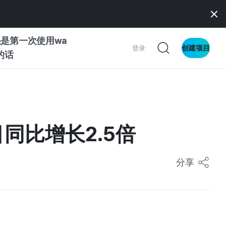
是第一次使用wa
创建项目
登录
z的话
南
南
目同比增长2.5倍
分享
察