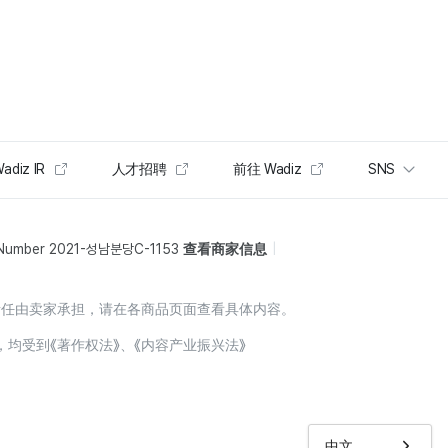
adiz IR
人才招聘
前往 Wadiz
SNS
 Number 2021-성남분당C-1153
查看商家信息
责任由卖家承担，请在各商品页面查看具体内容。
，均受到《著作权法》、《内容产业振兴法》
中文