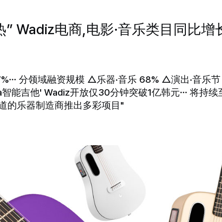
” Wadiz电商,电影·音乐类目同比增长
%… 分领域融资规模 △乐器·音乐 68% △演出·音乐节 
a智能吉他' Wadiz开放仅30分钟突破1亿韩元… 将持续
售渠道的乐器制造商推出多彩项目"