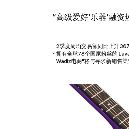
“高级爱好'乐器'融资热
- 2季度周均交易额同比上升367
- 拥有全球78个国家粉丝的'Lav
- Wadiz电商"将与寻求新销