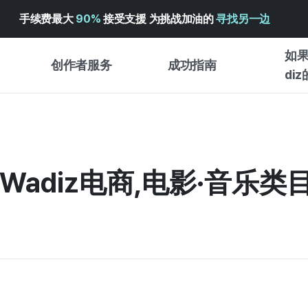
手续费最大
90%
接受支援 为挑战加油的
寻找另一边
如果
创作者服务
成功指南
di
创作者支持服务
众筹成功指南
入门指
WADIZ 广告中心 ↗︎
服务指南
各类指
体验型
 Wadiz电商,电影·音乐类
帮助中心 ↗︎
WADIZ SCHOOL
创作型
WADIZ 奖励 ↗︎
成功项目故事
商务型
面向全球创客
众筹洞
英语指南
中文指南
韩语指南