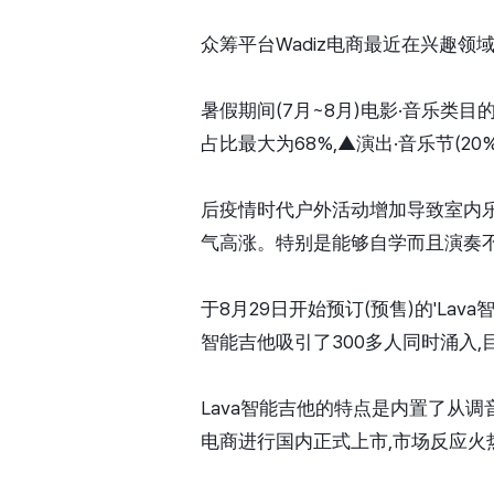
众筹平台Wadiz电商最近在兴趣领
暑假期间(7月~8月)电影·音乐类目
占比最大为68%,▲演出·音乐节(20%
后疫情时代户外活动增加导致室内乐
气高涨。特别是能够自学而且演奏
于8月29日开始预订(预售)的'Lav
智能吉他吸引了300多人同时涌入,目
Lava智能吉他的特点是内置了从调音
电商进行国内正式上市,市场反应