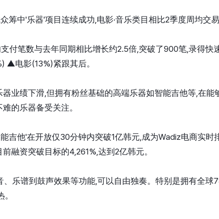
域众筹中'乐器'项目连续成功,电影·音乐类目相比2季度周均交易
的支付笔数与去年同期相比增长约2.5倍,突破了900笔,录得
) ▲电影(13%)紧跟其后。
器业绩下滑,但拥有粉丝基础的高端乐器如智能吉他等,在能
不难的乐器备受关注。
a智能吉他'在开放仅30分钟内突破1亿韩元,成为Wadiz电商实时
前融资突破目标的4,261%,达到2亿韩元。
、乐谱到鼓声效果等功能,可以自由独奏。特别是拥有全球78个国家用
火热。