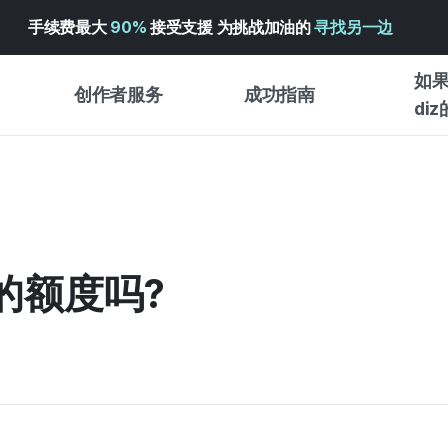
手续费最大
90%
接受支援 为挑战加油的
寻找另一边
如果
创作者服务
成功指南
di
创作者支持服务
众筹成功指南
入门指
WADIZ 广告中心 ↗︎
服务指南
各类指
体验型
帮助中心 ↗︎
WADIZ SCHOOL
的额度吗?
创作型
WADIZ 奖励 ↗︎
成功项目故事
商务型
面向全球创客
众筹洞
英语指南
中文指南
韩语指南