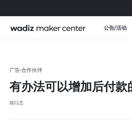
公告/活动
公告
WADIZ
主题展·优惠
广告·合作伙伴
新闻稿
我的 WADIZ
有办法可以增加后付款
特展日历
重要更新
信任中心
와디즈
资助项目