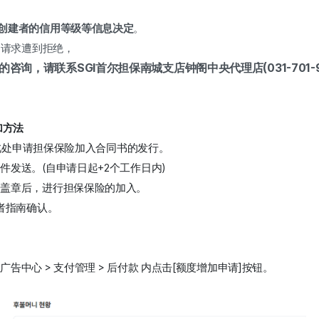
创建者的信用等级等信息决定
。
的请求遭到拒绝，
询，请联系SGI首尔担保南城支店钟阁中央代理店(031-701-9
加方法
此处申请担保保险加入合同书的发行。
件发送。(自申请日起+2个工作日内)
名盖章后，进行担保保险的加入。
者指南确认。
中心 > 支付管理 > 
后付款
 内点击[额度增加申请]按钮。