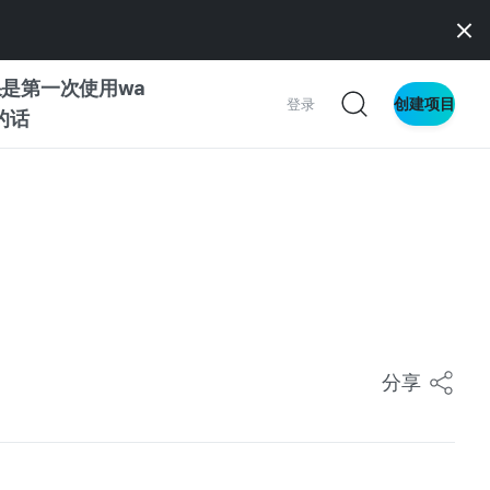
是第一次使用wa
创建项目
登录
z的话
南
南
察
分享