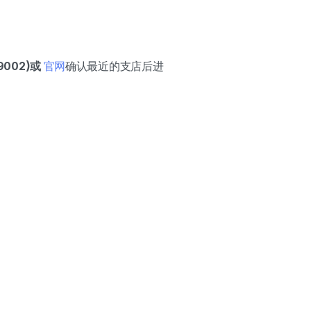
002)或
官网
确认最近的支店后进