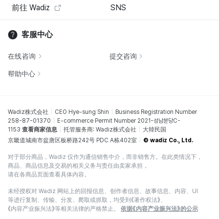
前往 Wadiz
SNS
客服中心
在线咨询
提交咨询
帮助中心
Wadiz株式会社
CEO Hye-sung Shin
Business Registration Number
258-87-01370
E-commerce Permit Number 2021-성남분당C-
1153
查看商家信息
托管服务商: Wadiz株式会社
大韓民国
京畿道城南市盆唐区板桥路242号 PDC A栋402室
© wadiz Co., Ltd.
对于部分商品，Wadiz 仅作为通信销售中介，而非销售方。在此类情况下，
商品、商品信息及交易的相关义务与责任由卖家承担，
请在各商品页面查看具体内容。
未经授权对 Wadiz 网站上的回报信息、创作者信息、故事信息、内容、UI
等进行复制、传输、分发、爬取或抓取，均受到《著作权法》、
《内容产业振兴法》等相关法律的严格禁止。
依据《内容产业振兴法》的公示