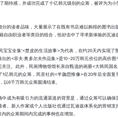
成了期待感，并成功完成了十亿韩元级别的众筹，被评为为小
细分的读者品味，大量展示了在既有书店难以购得的图书出版物
书籍自由职业者等类目的组合，恰好击中了寻求新体验的瓦迪
民宝宝全集'<楚皮的生活故事>为代表，在约20天内实现了
出的<菲夫·奥多尔夫作品集>是10~20万韩元价位的高价图
起关注。此外，民画博物馆馆长亲自甄选的画册<大韩民国名
了1亿韩元的众筹，民音社的<半跏思惟像>在20年后全面复
0%，以6千万韩元众筹圆满结束。
场中成为有吸引力的流通渠道的背景是，通过众筹可以确保
读者。新人作家或个人出版社也通过瓦迪兹体系化的营销支
月内的众筹期间内完成的事例也在增加。