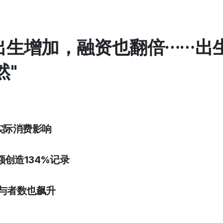
出生增加，融资也翻倍……出
然"
实际消费影响
创造134%记录
参与者数也飙升