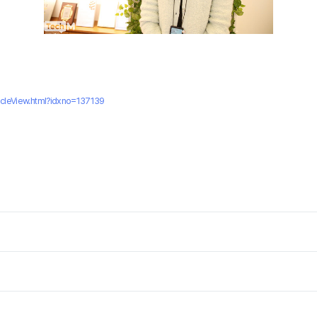
ticleView.html?idxno=137139