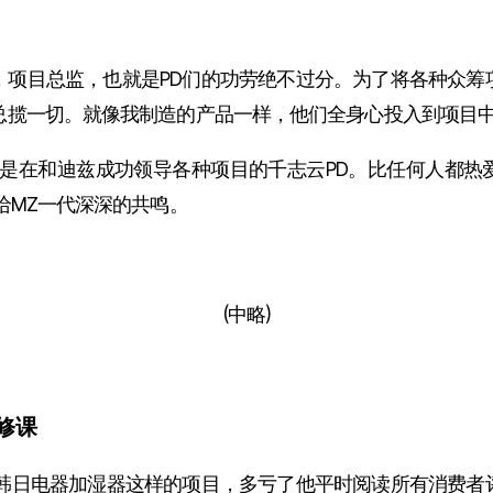
，项目总监，也就是PD们的功劳绝不过分。为了将各种众筹
总揽一切。就像我制造的产品一样，他们全身心投入到项目
见的是在和迪兹成功领导各种项目的千志云PD。比任何人都热
给MZ一代深深的共鸣。
(中略)
修课
像韩日电器加湿器这样的项目，多亏了他平时阅读所有消费者