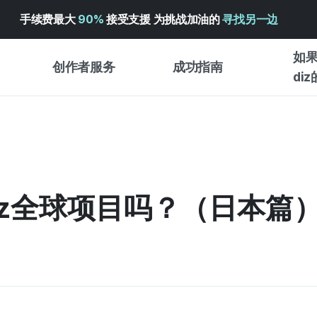
手续费最大
90%
接受支援 为挑战加油的
寻找另一边
如果
创作者服务
成功指南
di
创作者支持服务
众筹成功指南
入门指
WADIZ 广告中心 ↗︎
服务指南
各类指
体验型
帮助中心 ↗︎
WADIZ SCHOOL
iz全球项目吗？（日本篇
创作型
WADIZ 奖励 ↗︎
成功项目故事
商务型
面向全球创客
众筹洞
英语指南
中文指南
韩语指南