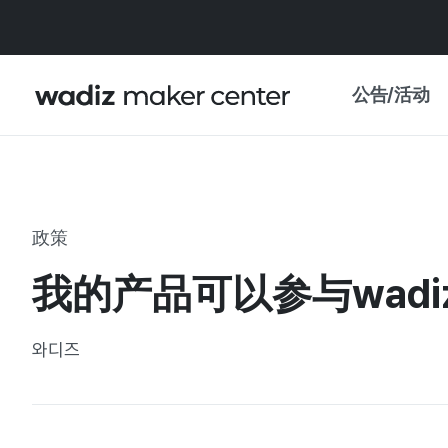
公告/活动
公告
WADIZ
主题展·优惠
政策
新闻稿
我的 WADIZ
我的产品可以参与wad
特展日历
重要更新
信任中心
와디즈
资助项目