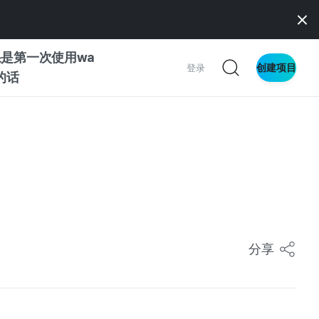
是第一次使用wa
创建项目
登录
z的话
南
南
）
察
分享