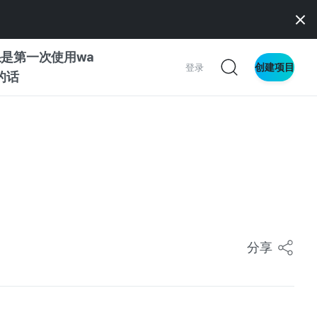
是第一次使用wa
创建项目
登录
z的话
南
南
察
分享