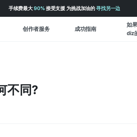
手续费最大
90%
接受支援 为挑战加油的
寻找另一边
如果
创作者服务
成功指南
di
创作者支持服务
众筹成功指南
入门指
WADIZ 广告中心 ↗︎
服务指南
各类指
体验型
帮助中心 ↗︎
WADIZ SCHOOL
何不同?
创作型
WADIZ 奖励 ↗︎
成功项目故事
商务型
面向全球创客
众筹洞
英语指南
中文指南
韩语指南