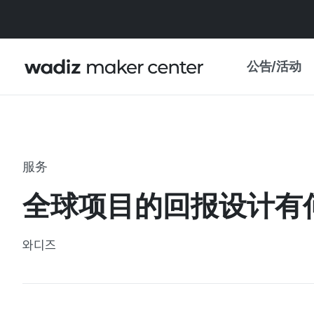
公告/活动
公告
WADIZ
主题展·优惠
服务
新闻稿
我的 WADIZ
全球项目的回报设计有
特展日历
重要更新
信任中心
와디즈
资助项目